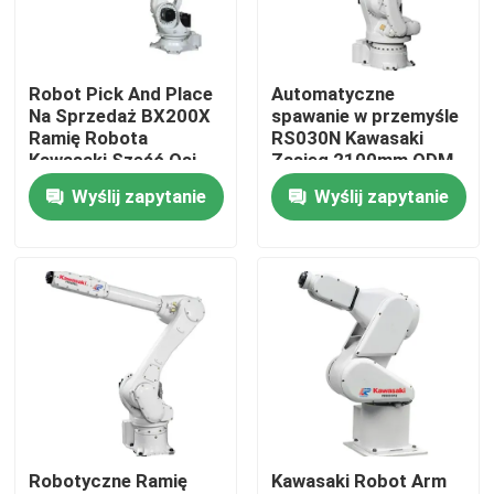
Pokaz VR
Robot Pick And Place
Automatyczne
Na Sprzedaż BX200X
spawanie w przemyśle
O nas
Ramię Robota
RS030N Kawasaki
Kawasaki Sześć Osi
Zasięg 2100mm ODM
Wyślij zapytanie
Wyślij zapytanie
Wycieczka po fabryce
Kontrola jakości
Skontaktuj się z nami
Aktualności
Robotyczne Ramię
Kawasaki Robot Arm
Sprawy