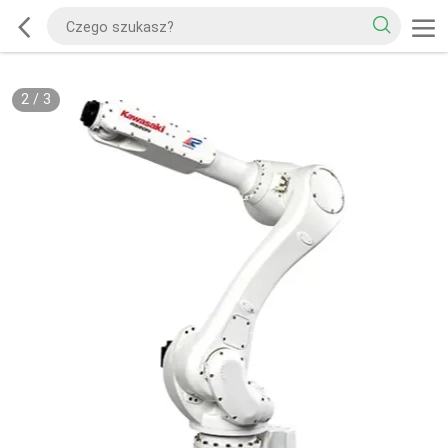
2
/
3