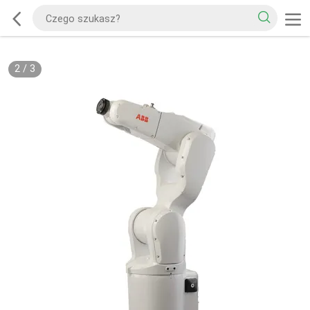
2
/
3