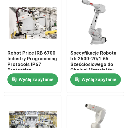
Pokaz VR
O nas
Wycieczka po fabryce
Robot Price IRB 6700
Specyfikacje Robota
Industry Programming
Irb 2600-20/1.65
Protocols IP67
Sześciosiowego do
Protection
Obsługi Materiałów
Kontrola jakości
Wyślij zapytanie
Wyślij zapytanie
Skontaktuj się z nami
Aktualności
Sprawy