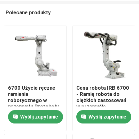
Polecane produkty
6700 Użycie ręczne
Cena robota IRB 6700
ramienia
- Ramię robota do
Do domu
robotycznego w
ciężkich zastosowań
przemysłu Protokoły
w przemyśle
programowania
Wyślij zapytanie
Wyślij zapytanie
Produkty
Filmy