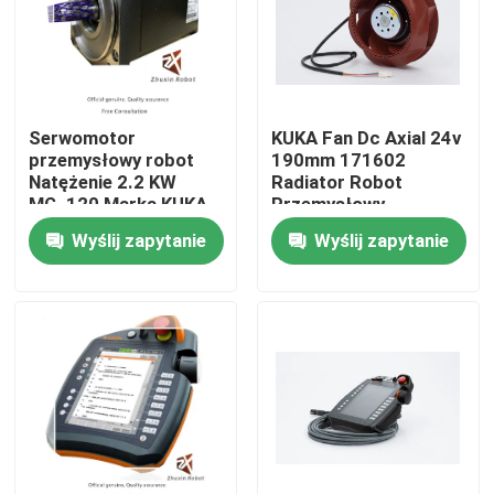
Pokaz VR
O nas
Serwomotor
KUKA Fan Dc Axial 24v
przemysłowy robot
190mm 171602
Natężenie 2.2 KW
Radiator Robot
Wycieczka po fabryce
MG_120 Marka KUKA
Przemysłowy
Wyślij zapytanie
Wyślij zapytanie
Kontrola jakości
Skontaktuj się z nami
Aktualności
Sprawy