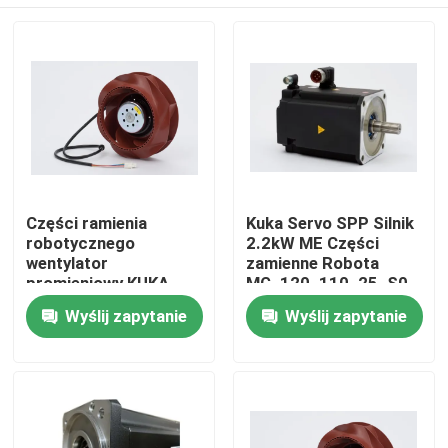
Części ramienia
Kuka Servo SPP Silnik
robotycznego
2.2kW ME Części
wentylator
zamienne Robota
promieniowy KUKA
MG_120_110_25_S0
24V + kabel długi dla
Do domu
Wyślij zapytanie
Wyślij zapytanie
chłodnicy KRC4
Produkty
Filmy